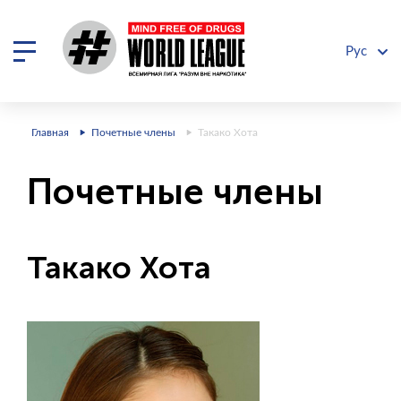
Рус
Главная
Почетные члены
Такако Хота
Почетные члены
Такако Хота