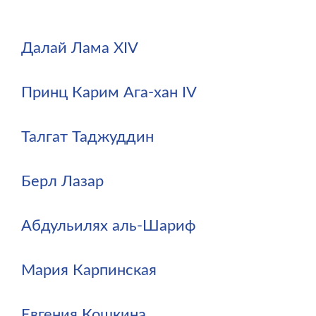
Далай Лама XIV
Принц Карим Ага-хан IV
Талгат Таджуддин
Берл Лазар
Абдульилях аль-Шариф
Мария Карпинская
Евгения Кошкина