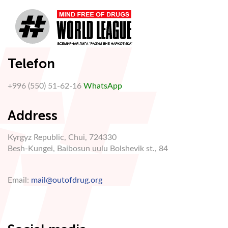
Telefon
+996 (550) 51-62-16
WhatsApp
Address
Kyrgyz Republic, Chui, 724330
Besh-Kungei, Baibosun uulu Bolshevik st., 84
Email:
mail@outofdrug.org