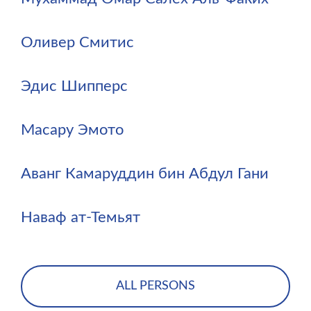
Оливер Смитис
Эдис Шипперс
Масару Эмото
Аванг Камаруддин бин Абдул Гани
Наваф ат-Темьят
ALL PERSONS