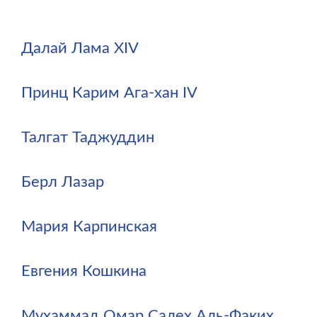
Далай Лама XIV
Принц Карим Ага-хан IV
Талгат Таджуддин
Берл Лазар
Мария Карпинская
Евгения Кошкина
Мухаммад Омар Салех Аль-Факих