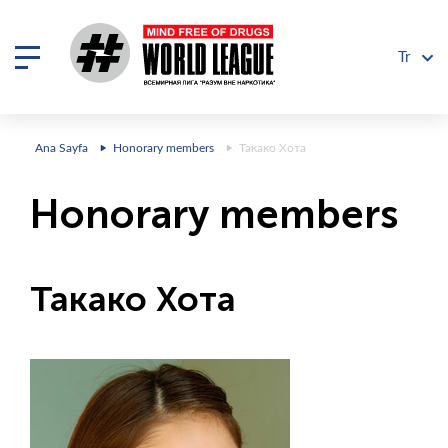
Tr
Ana Sayfa
Honorary members
Такако Хота
Honorary members
Такако Хота