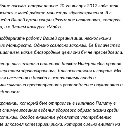
аше письмо, отправленное 20-го января 2012 года, так
сится к моей работе министра здравоохранения. Я с
ей о Вашей организации «Разум вне наркотика», которая
, и о Вашем конкурсе «Майя».
 поддержать работу Вашей организации несколькими
ние Манифеста. Однако согласно законам, Ее Величество
ативы, какие благородные цели они бы не преследовали.
атце рассказать о политике борьбы Нидерландов против
ерством здравоохранения, благосостояния и спорта. Мы
ья населения и борьба с источниками вреда и
 максимально предотвратить употребление наркотиков и
реблением.
охранении, который был отправлен в Нижнюю Палату в
а стимулирование ведения здорового образа жизни среди
ркотикам. Особое внимание уделяется употреблению
ле алкоголя категорией риска, которая сильно влияет на