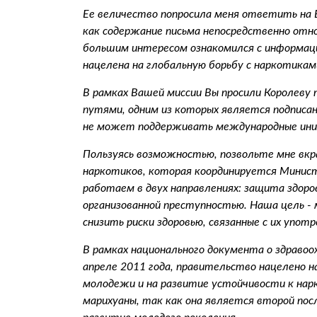
Ее величество попросила меня ответить на В
как содержание письма непосредственно отно
большим интересом ознакомился с информаци
нацелена на глобальную борьбу с наркотиками
В рамках Вашей миссии Вы просили Королеву
путями, одним из которых является подписа
не может поддерживать международные иници
Пользуясь возможностью, позвольте мне вкр
наркотиков, которая координируется Минист
работаем в двух направлениях: защита здоров
организованной преступностью. Наша цель -
снизить риски здоровью, связанные с их упот
В рамках национального документа о здраво
апреле 2011 года, правительство нацелено н
молодежи и на развитие устойчивости к на
марихуаны, так как она является второй пос