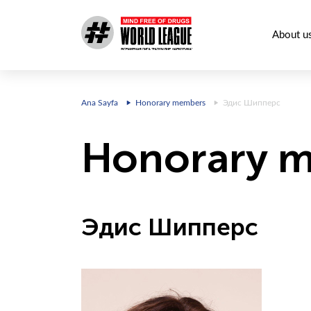
About u
Ana Sayfa
Honorary members
Эдис Шипперс
Honorary 
Эдис Шипперс