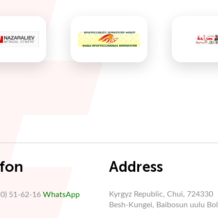
efon
Address
Kyrgyz Republic, Chui, 724330
50) 51-62-16
WhatsApp
Besh-Kungei, Baibosun uulu Bols