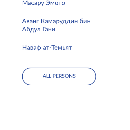
Масару Эмото
Аванг Камаруддин бин
Абдул Гани
Наваф ат-Темьят
ALL PERSONS