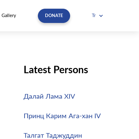
Gallery
Tr
DONATE
Latest Persons
Далай Лама XIV
Принц Карим Ага-хан IV
Талгат Таджуддин