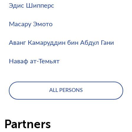
Эдис Шипперс
Масару Эмото
Аванг Камаруддин бин Абдул Гани
Наваф ат-Темьят
ALL PERSONS
Partners