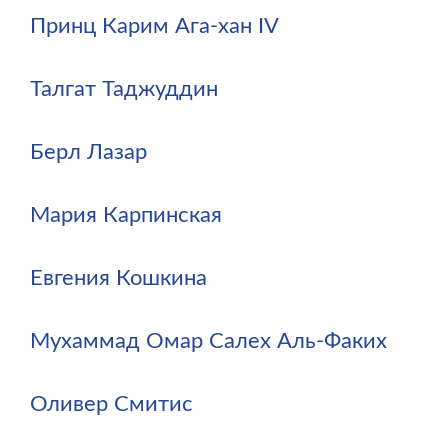
Принц Карим Ага-хан IV
Талгат Таджуддин
Берл Лазар
Мария Карпинская
Евгения Кошкина
Мухаммад Омар Салех Аль-Факих
Оливер Смитис