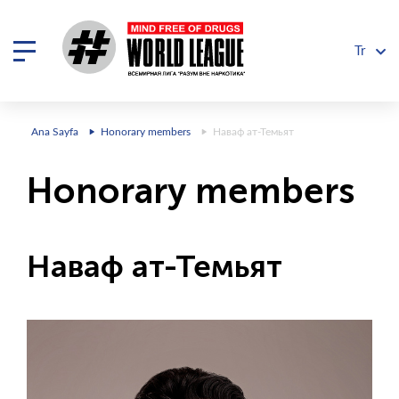
Tr
Ana Sayfa
Honorary members
Наваф ат-Темьят
Honorary members
Наваф ат-Темьят