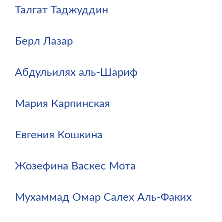
Талгат Таджуддин
Берл Лазар
Абдульилях аль-Шариф
Мария Карпинская
Евгения Кошкина
Жозефина Васкес Мота
Мухаммад Омар Салех Аль-Факих