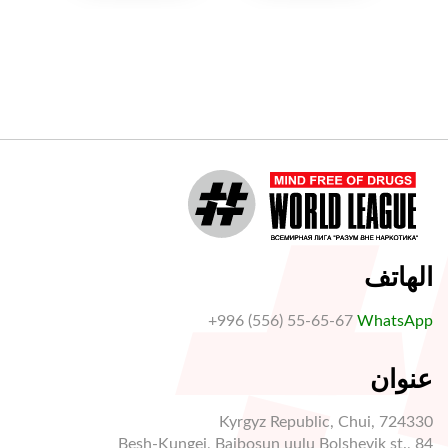
الهاتف
+996 (556) 55-65-67
WhatsApp
عنوان
Kyrgyz Republic, Chui, 724330
Besh-Kungei, Baibosun uulu Bolshevik st., 84