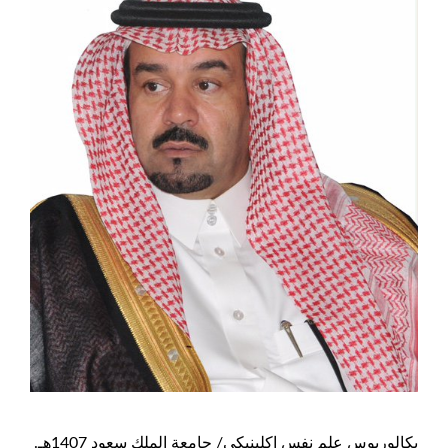
بكالوريوس علم نفس إكلينيكي/ جامعة الملك سعود 1407هـ.