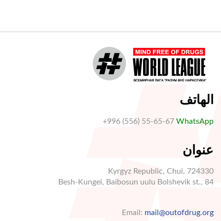
الهاتف
+996 (556) 55-65-67
WhatsApp
عنوان
Kyrgyz Republic, Chui, 724330
Besh-Kungei, Baibosun uulu Bolshevik st., 84
Email:
mail@outofdrug.org