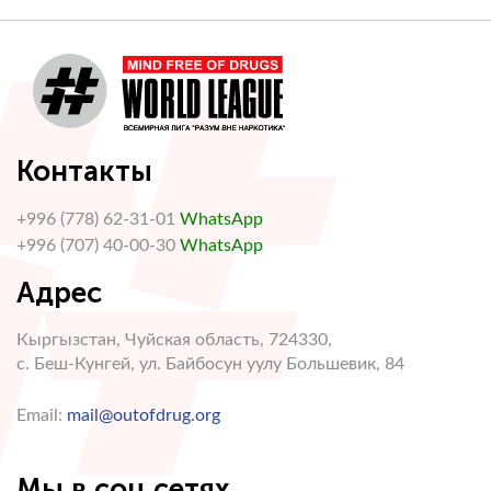
Контакты
+996 (778) 62-31-01
WhatsApp
+996 (707) 40-00-30
WhatsApp
Адрес
Кыргызстан, Чуйская область, 724330,
с. Беш-Кунгей, ул. Байбосун уулу Большевик, 84
Email:
mail@outofdrug.org
Мы в соц сетях