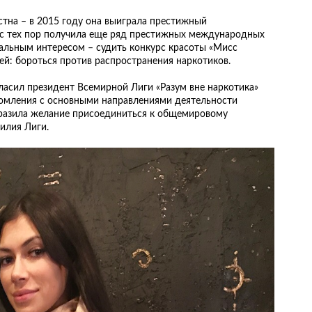
стна – в 2015 году она выиграла престижный
с тех пор получила еще ряд престижных международных
нальным интересом – судить конкурс красоты «Мисс
ией: бороться против распространения наркотиков.
ласил президент Всемирной Лиги «Разум вне наркотика»
омления с основными направлениями деятельности
разила желание присоединиться к общемировому
илия Лиги.