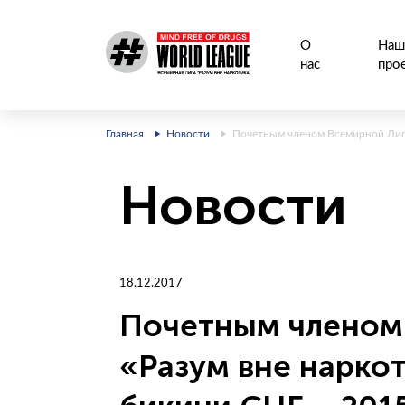
О
Наш
нас
про
Главная
Новости
Почетным членом Всемирной Лиги
Новости
18.12.2017
Почетным членом
«Разум вне нарко