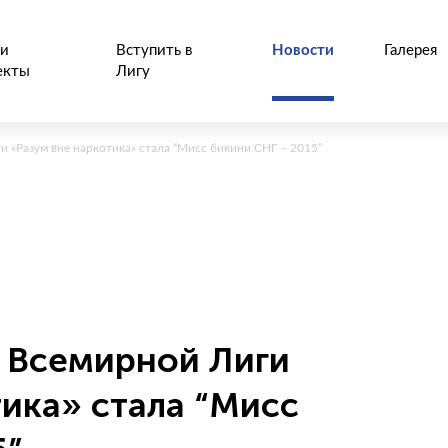
и
Вступить в
Новости
Галерея
екты
Лигу
 «Разум вне наркотика» стала “Мисс бикини СНГ – 2015”
 Всемирной Лиги
тика» стала “Мисс