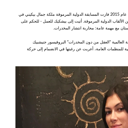
عارضة الأزياء غالينا لوكينا مشهورة كثيراً في روسيا - في عام 2015 فازت المسابقة الدولية المرموقة ملكة جمال بيكيني في
ن الألقاب الدولية المرموقة. أتيت إلى بيشكيك للعمل - للحكم على
 العالمية "العقل من دون المخدرات" البروفيسور جنيشبيك
سية للمنظمات العامة، أعربت عن رغبتها في الانضمام إلى حركة