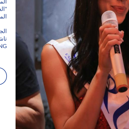
الم
"ال
الم
الج
تاشت
NG