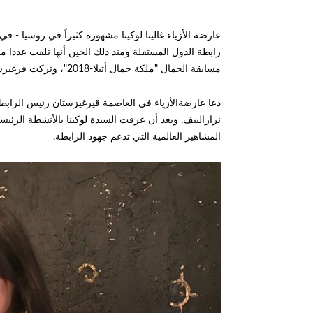
رابطة الدول المستقلة ومنذ ذلك الحين أنها تلقت عددا م
مسابقة الجمال "ملكة جمال أتيلا-2018"، وتركت قرغيزستان مع مهمة عامة: محاربة انتشار المخدرات.
دعا عارضةالأزياء في العاصمة قيرغيزستان رئيس الرابطة
نزارالييف. وبعد أن عرفت السيدة لوكينا بالأنشطة الرئي
المشاهير العالمية التي تدعم جهود الرابطة.