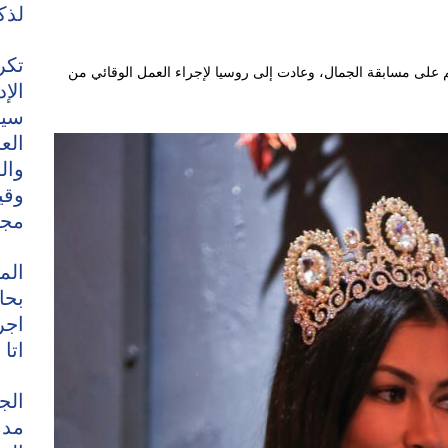
لذك
تكر
على مسابقة الجمال، وعادت إلى روسيا لإجراء العمل الوقائي من
الإ
سيح
الع
وال
وقي
مجا
الم
بحا
اجر
اتا
الج
مدم