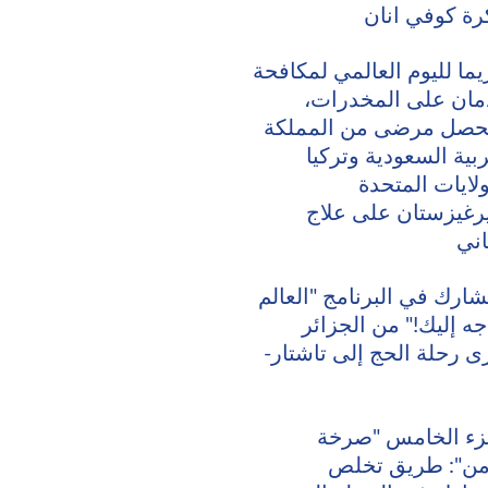
رة كوفي انان
يما لليوم العالمي لمكافحة
دمان على المخدرات،
صل مرضى من المملكة
ربية السعودية وتركيا
ولايات المتحدة
رغيزستان على علاج
ني
شارك في البرنامج "العالم
جه إليك!" من الجزائر
ى رحلة الحج إلى تاشتار-
زء الخامس "صرخة
ن": طريق تخلص