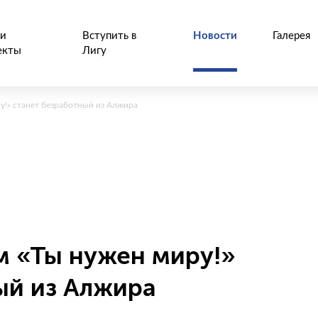
и
Вступить в
Новости
Галерея
екты
Лигу
у!» станет безработный из Алжира
 «Ты нужен миру!»
ый из Алжира