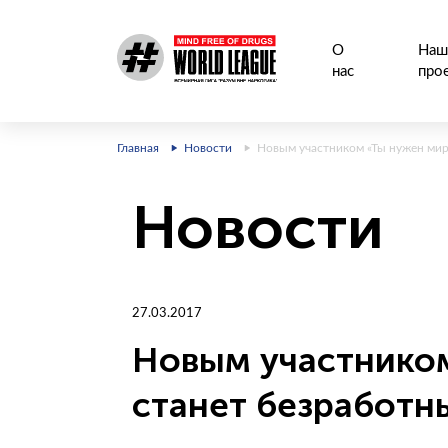
О
Наш
нас
про
Главная
Новости
Новым участником «Ты нужен мир
Новости
27.03.2017
Новым участником
станет безработн