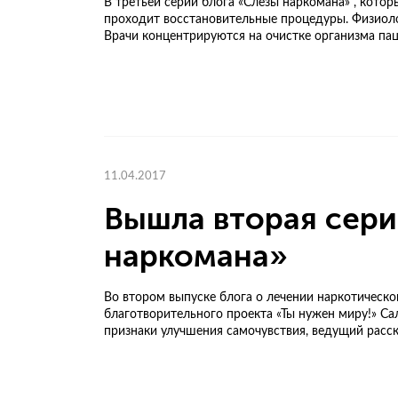
В третьей серии блога «Слезы наркомана» , кото
проходит восстановительные процедуры. Физиоло
Врачи концентрируются на очистке организма пац
11.04.2017
Вышла вторая сери
наркомана»
Во втором выпуске блога о лечении наркотическ
благотворительного проекта «Ты нужен миру!» Са
признаки улучшения самочувствия, ведущий расска