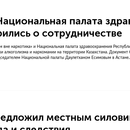
Национальная палата здр
рились о сотрудничестве
м вне наркотика» и Национальная палата здравоохранения Республ
ки алкоголизма и наркомании на территории Казахстана. Докумен
дателем Национальной палаты Даулетханом Есимовым в Астане...
редложил местным силови
да и следствия