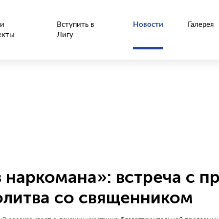
и
Вступить в
Новости
Галерея
екты
Лигу
з наркомана»: встреча с 
олитва со священником