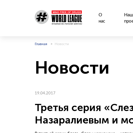
О
Наш
нас
про
Главная
Новости
Новости
19.04.2017
Третья серия «Сле
Назаралиевым и м