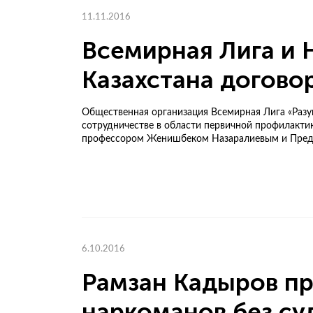
11.11.2016
Всемирная Лига и 
Казахстана догово
Общественная организация Всемирная Лига «Разу
сотрудничестве в области первичной профилакти
профессором Женишбеком Назаралиевым и Предсе
6.10.2016
Рамзан Кадыров п
наркоманов без су