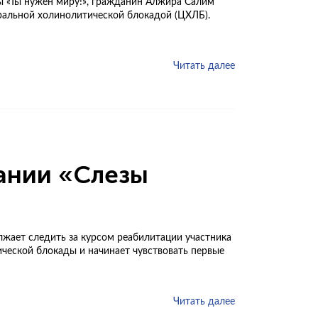
мы «Ты нужен миру!», гражданин Алжира Салим
ральной холинолитической блокадой (ЦХЛБ).
Читать далее
ании «Слезы
жает следить за курсом реабилитации участника
ической блокады и начинает чувствовать первые
Читать далее