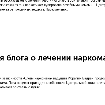
рый рассказывает о лечении участника благотворительной програм
гическая тяга к наркотикам купирована лечебными комами – Цент
иента от токсичных веществ. Параллельно...
я блога о лечении нарком
ой зависимости «Слезы наркомана» ведущий Ибрагим Бадран продол
лима. Пока пациент приходит в себя после Центральной холинолит
зывает зрителям о путях...