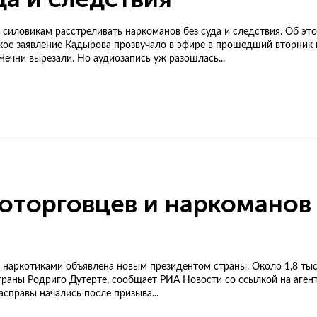
силовикам расстреливать наркоманов без суда и следствия. Об это
кое заявление Кадырова прозвучало в эфире в прошедший вторник в
ечни вырезали. Но аудиозапись уж разошлась...
которговцев и наркоманов 
наркотиками объявлена новым президентом страны. Около 1,8 тыся
раны Родриго Дутерте, сообщает РИА Новости со ссылкой на агентс
справы начались после призыва...