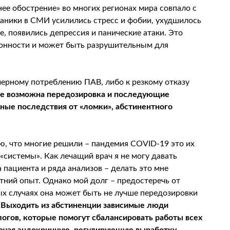
нее обострение» во многих регионах мира совпало с
паники в СМИ усилились стресс и фобии, ухудшилось
е, появились депрессия и панические атаки. Это
онности и может быть разрушительным для
змерному потреблению ПАВ, либо к резкому отказу
ае возможна передозировка и последующие
зные последствия от «ломки», абстинентного
ю, что многие решили – пандемия COVID-19 это их
«системы». Как лечащий врач я не могу давать
пациента и ряда анализов – делать это мне
тний опыт. Однако мой долг – предостеречь от
ых случаях она может быть не лучше передозировки
.
Выходить из абстиненции зависимые люди
гов, которые помогут сбалансировать работы всех