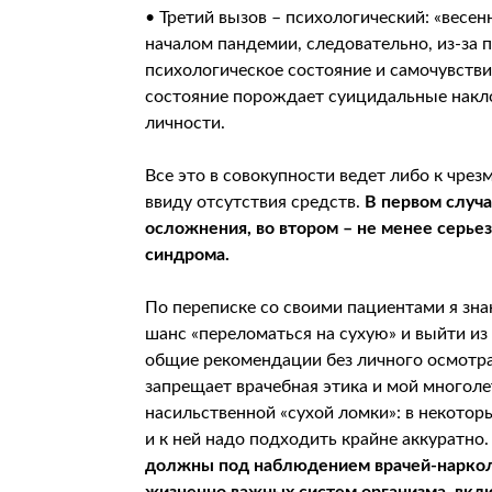
• Третий вызов – психологический: «весен
началом пандемии, следовательно, из-за 
психологическое состояние и самочувстви
состояние порождает суицидальные накл
личности.
Все это в совокупности ведет либо к чре
ввиду отсутствия средств.
В первом случ
осложнения, во втором – не менее серье
синдрома.
По переписке со своими пациентами я зна
шанс «переломаться на сухую» и выйти из 
общие рекомендации без личного осмотра 
запрещает врачебная этика и мой многоле
насильственной «сухой ломки»: в некотор
и к ней надо подходить крайне аккуратно
должны под наблюдением врачей-нарколо