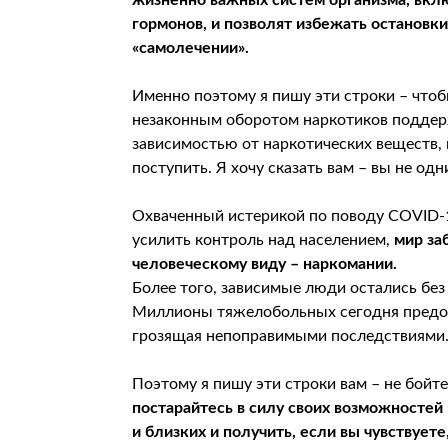
жизненно важных систем организма, вк
гормонов, и позволят избежать остановк
«самолечении».
Именно поэтому я пишу эти строки – что
незаконным оборотом наркотиков поддержа
зависимостью от наркотических веществ, и
поступить. Я хочу сказать вам – вы не одн
Охваченный истерикой по поводу COVID-1
усилить контроль над населением,
мир за
человеческому виду – наркомании.
Более того, зависимые люди остались бе
Миллионы тяжелобольных сегодня предост
грозящая непоправимыми последствиями
Поэтому я пишу эти строки вам – не бойт
постарайтесь в силу своих возможностей 
и близких и получить, если вы чувствует