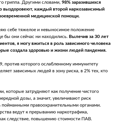
го гриппа. Другими словами,
98% заразившихся
ю выздоровеют, каждый второй наркозависимый
 своевременной медицинской помощи.
вляю себе тяжелое и невыносимое положение
е бы они сейчас ни находились.
Вылечив за 30 лет
ентов, я могу вжиться в роль зависимого человека
торые создала здоровью и жизни людей пандемия.
9, против которого ослабленному иммунитету
ляет зависимых людей в зону риска, в 2% тех, кто
и, которые затрудняют как получение чистого
чередной дозы, а значит, увеличивают риск
ь пойманными правоохранительными органами.
арства ведут к прерыванию наркотрафика,
как следствие, повышению стоимости ПАВ.