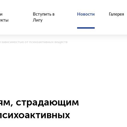
и
Вступить в
Новости
Галерея
екты
Лигу
 зависимостью от психоактивных веществ
ям, страдающим
психоактивных