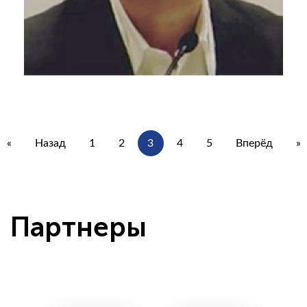
Евгений Велихов
<p>Секретарь Общественной палаты,
Россия</p>
«
Назад
1
2
3
4
5
Вперёд
»
Партнеры
Джоан Колом
<p>Заместитель директора департамента по