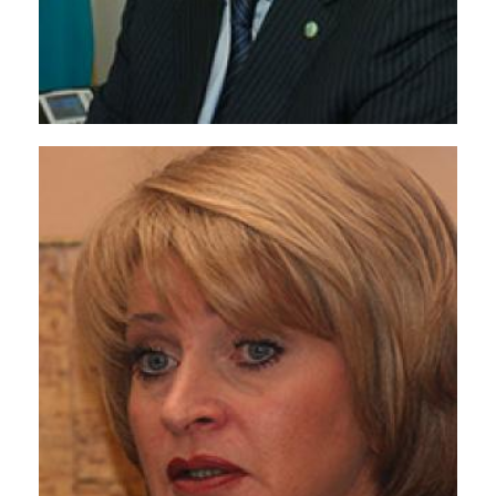
Дорин Киртоакэ
<p>Мэр города Кишинева, Молдавия</p>
Владимир Божко
<p>Министр по чрезвычайным ситуациям,