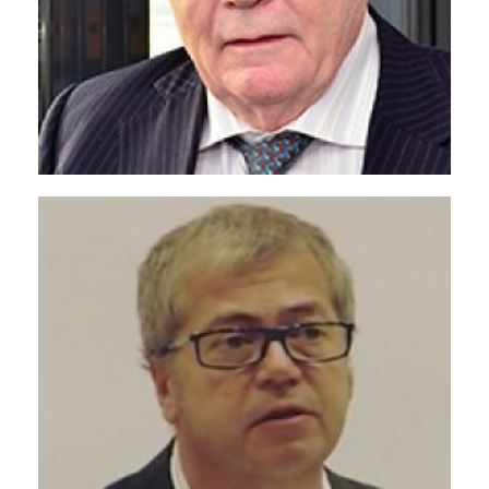
Ригоберта Менчу Тум
<p>Лауреат Нобелевской премии мира 1992
г., Гватемала</p>