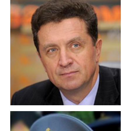
Валид Мохаммед Салд
Шнайгат
<p>Президент Иорданской психиатрической
Ассоциации, Иордания</p>