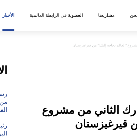
حن
مشاريعنا
العضوية في الرابطة العالمية
الأخبار
روع "العالم بحاجه إليك!" من قيرغيزستان
ال
رسا
من 
رك الثاني من مشروع
الع
من قيرغيزستان
رئي
الب