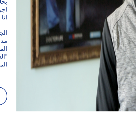
بحا
اجر
اتا
الج
مدم
الم
"ال
الم