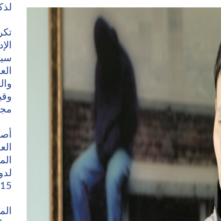
لذك
تكر
الإ
سيح
الع
وال
وقي
مجا
أصب
الع
الم
لدو
15"
الم