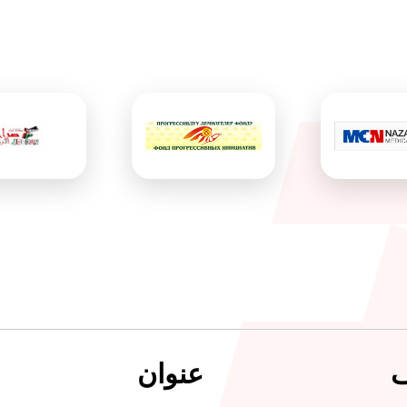
ف
عنوان