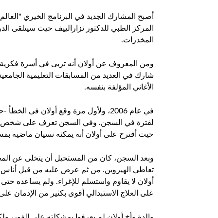
أصبح المشارك الجديد في البرنامج الخيري "العالم
المركز الطبي للدكتور نزارالييف حيث سيتلقى الدور
المخدرات
.
ومن المعروف عن أولان أنه تربى في أسرة فكرية
شارك في العديد من المسابقات التعليمية الجامعي
الأغاني المؤلفة بنفسه
.
في عام 2006، ولأول مرة وقع أولان في ال
لفترة في السجن. وفي السجن تعرف على شخص كان
حيث أقترح على أولان أنه يمكنه نسيان ماضيه بمسا
وبعد السجن، كان من المستحيل أن يتخلى عن المخد
تعاطي الهيروين. من ثم عرض عليه من قبل أناس م
أولان لا يقاوم واستسلم للإغراء. ولم يساعده حتى ب
على العلاج الاستبدالي أقوى بكثير من الإدمان على
والدة وأخ أولان لم يعرفوا بمشكلته على الفور، ول