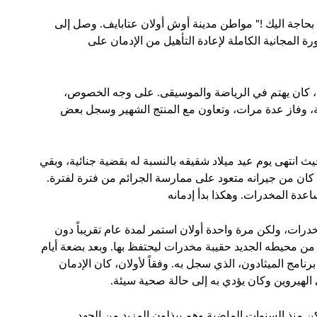
 بحاجة اليك !" مواطن مدينة أوش أولان عتابايف. وصل إلى
ة المجانية الكاملة لإعادة التأهيل من الإدمان على
، كان يهتم في الرياضة والموسيقى. على وجه الخصوص،
ة، وفاز عدة مرات، وتعاون مع المنتج الشهير وسجل بعض
خطأ -حيث انتهى يوم عيد ميلاد شقيقه بالنسبة له بقضية جنائية، وبقي
 من جيرانه متعود على ممارسة الجرائم من فترة لفترة.
عدة المخدرات. وهكذا بدأ إدمانه
رات، ولكن مرة واحدة أولان استمر لمدة عام تقريباً دون
ن محيطه الجديد حقيبة مخدرات ليحتفظ بها. وبعد بضعة أيام
رنامج الميثادون، الذي سجل به. وفقاً لأولان، كان الإدمان
 الهيروين وكان يؤدي به إلى حالة صحية سيئة
.
كن منذ السنوات الماضية وهم يبذلون المزيد من الجهد